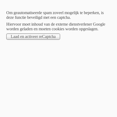
Om geautomatiseerde spam zoveel mogelijk te beperken, is
deze functie beveiligd met een captcha.
Hiervoor moet inhoud van de externe dienstverlener Google
worden geladen en moeten cookies worden opgeslagen.
Home
Urban
Archaeology community
EAA community for Urban Archaeology
W
elcome on the website of the