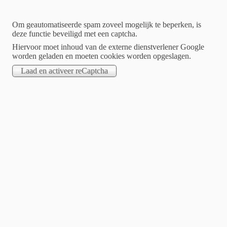
Om geautomatiseerde spam zoveel mogelijk te beperken, is
deze functie beveiligd met een captcha.
Hiervoor moet inhoud van de externe dienstverlener Google
worden geladen en moeten cookies worden opgeslagen.
Home
Urban
Archaeology community
EAA community for Urban Archaeology
W
elcome on the website of the